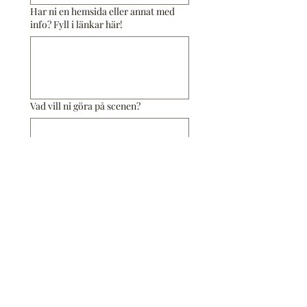
Har ni en hemsida eller annat med
info? Fyll i länkar här!
Vad vill ni göra på scenen?
Vilken sättning har ni (gäller musik)?
Skriv utförligt om det är tex. akustisk
gitarr eller el-gitarr?
Ange tre datum (onsdagar 
eller torsdagar) som ni kan 
spela på.