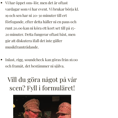
Vi har öppet ons-lör, men det är oftast
vardagar som vi har event. Vi brukar börja kl.
19 och sen har ni 20-30 minuter till ert
förfogande, efter detta håller ni en paus och
runt 20.00 kan ni köra ett kort set till på 15-
20 minuter. Detta fungerar oftast bäst, men
går att diskutera ifall det inte gäller
musikframträdande.
Inlast, rigg, soundcheck kan göras från 16:00
och framåt, det bestämmer ni själva.
Vill du göra något på vår
scen? Fyll i formuläret!