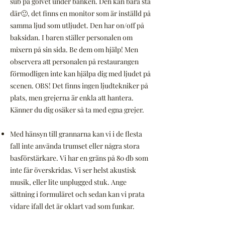
sub på golvet under bänken. Den kan bara stå
där🙂, det finns en monitor som är inställd på
samma ljud som utljudet. Den har on/off på
baksidan. I baren ställer personalen om
mixern på sin sida. Be dem om hjälp! Men
observera att personalen på restaurangen
förmodligen inte kan hjälpa dig med ljudet på
scenen. OBS! Det finns ingen ljudtekniker på
plats, men grejerna är enkla att hantera.
Känner du dig osäker så ta med egna grejer.
Med hänsyn till grannarna kan vi i de flesta
fall inte använda trumset eller några stora
basförstärkare. Vi har en gräns på 80 db som
inte får överskridas. Vi ser helst akustisk
musik, eller lite unplugged stuk. Ange
sättning i formuläret och sedan kan vi prata
vidare ifall det är oklart vad som funkar.